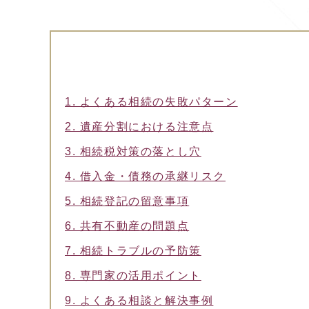
1. よくある相続の失敗パターン
2. 遺産分割における注意点
3. 相続税対策の落とし穴
4. 借入金・債務の承継リスク
5. 相続登記の留意事項
6. 共有不動産の問題点
7. 相続トラブルの予防策
8. 専門家の活用ポイント
9. よくある相談と解決事例