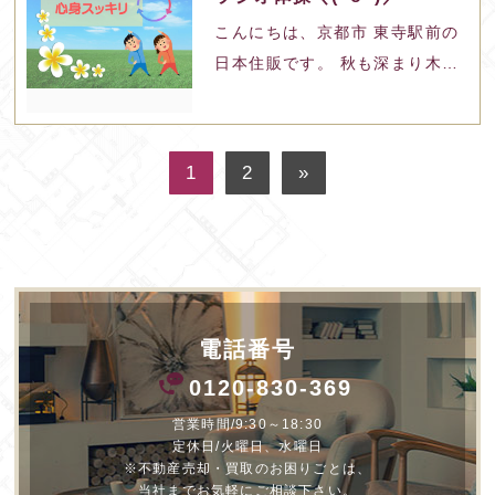
気をつけください。
こんにちは、京都市 東寺駅前の
日本住販です。 秋も深まり木々
も色づいてきましたね♪ 弊社は
本日も元気に営業しておりま
す。
1
2
»
電話番号
0120-830-369
営業時間/9:30～18:30
定休日/火曜日、水曜日
※不動産売却・買取のお困りごとは、
当社までお気軽にご相談下さい。