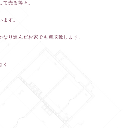
して売る等々。
います。
かなり進んだお家でも買取致します。
なく