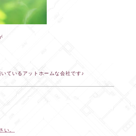
が
頂いているアットホームな会社です♪
さい。