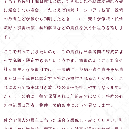
そもそも契約不適合責任とは、引き渡した不動産が契約内容
に適合しない場合——たとえば雨漏り、シロアリ被害、設備
の故障などが後から判明したとき——に、売主が修繕・代金
減額・損害賠償・契約解除などの責任を負う仕組みを指しま
す。
ここで知っておきたいのが、この責任は当事者間の
特約によ
って免除・限定できる
という点です。買取のように不動産会
社が買主となる取引では、一般的に、契約不適合責任を免責
または一定範囲に限定する特約が検討されることが多く、こ
れによって売主は引き渡し後の責任を抑えやすくなります。
ただし、公的に一律で保証される仕組みではなく、特約の有
無や範囲は業者・物件・契約条件によって異なります。
仲介で個人の買主に売った場合を想像してみてください。引
き渡しから半年後に床下のシロアリ被害が見つかれば、買主