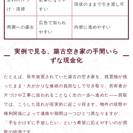
現状のままで引き渡し可
け・清掃
すい
広告で知られ
周囲への露出
内密に進めやすい
やすい
実例で見る、築古空き家の手間いら
ずな現金化
たとえば、長年放置されていた築古の空き家を、残置物が残
ったまま・大がかりな修繕の負担なしで引き取り、所有者が
片づけや工事に追われることなく次の一歩へ進めた——買取
では、こうした流れが現実的に起こり得ます。物件の状態や
権利関係によって価格や期間は一つひとつ異なりますが、
「手をかけずに手放したい」という希望に応えやすいのが買
取の特徴です。