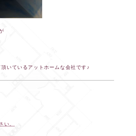
が
て頂いているアットホームな会社です♪
さい。