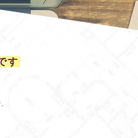
です
す。