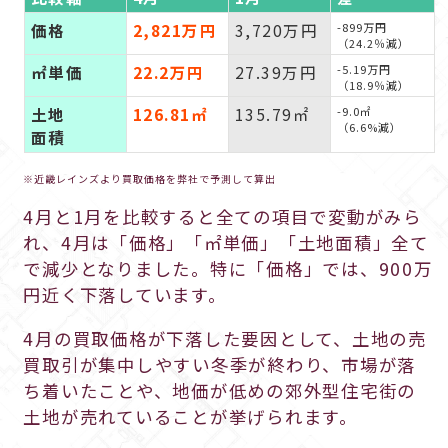
価格
2,821万円
3,720万円
-899万円
（24.2％減）
㎡単価
22.2万円
27.39万円
-5.19万円
（18.9％減）
土地
126.81㎡
135.79㎡
-9.0㎡
（6.6%減）
面積
※近畿レインズより買取価格を弊社で予測して算出
4月と1月を比較すると全ての項目で変動がみら
れ、4月は「価格」「㎡単価」「土地面積」全て
で減少となりました。特に「価格」では、900万
円近く下落しています。
4月の買取価格が下落した要因として、土地の売
買取引が集中しやすい冬季が終わり、市場が落
ち着いたことや、地価が低めの郊外型住宅街の
土地が売れていることが挙げられます。