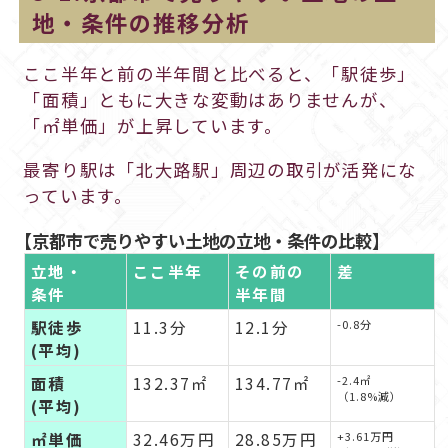
地・条件の推移分析
ここ半年と前の半年間と比べると、「駅徒歩」
「面積」ともに大きな変動はありませんが、
「㎡単価」が上昇しています。
最寄り駅は「北大路駅」周辺の取引が活発にな
っています。
【京都市で売りやすい土地の立地・条件の比較】
立地・
ここ半年
その前の
差
条件
半年間
駅徒歩
11.3分
12.1分
-0.8分
(平均)
面積
132.37㎡
134.77㎡
-2.4㎡
（1.8%減）
(平均)
㎡単価
32.46万円
28.85万円
+3.61万円