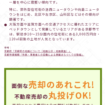
ー層を中心に底堅い傾向です。
特に、郊外型住宅街の洛西ニュータウンや向島ニュータ
ウンをはじめ、北区や左京区、山科区などはその傾向が
顕著です。
大阪方面や滋賀方面への交通アクセスに優れたエリアに
ベッドタウンとして発展しているエリアがある京都市で
は、駅徒歩10～15分圏内の住宅街にある3,000万円台・
120㎡前後の土地が人気となっています。
参考：
京都府「京都府の地価について（地価公示・地価調査）」
京都市情報館「市民・事業者との協働による景観まちづくりの取組」
売却のあれこれ!
面倒な
丸投げOK!
不動産売却の