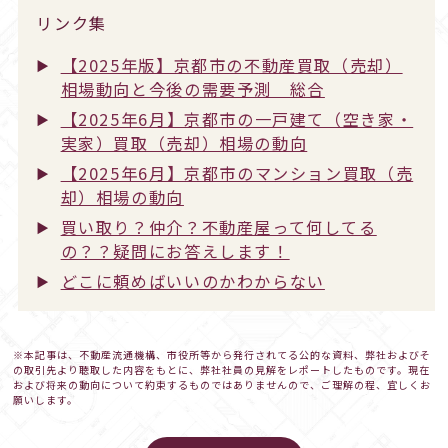
リンク集
【2025年版】京都市の不動産買取（売却）
相場動向と今後の需要予測 総合
【2025年6月】京都市の一戸建て（空き家・
実家）買取（売却）相場の動向
【2025年6月】京都市のマンション買取（売
却）相場の動向
買い取り？仲介？不動産屋って何してる
の？？疑問にお答えします！
どこに頼めばいいのかわからない
※本記事は、不動産流通機構、市役所等から発行されてる公的な資料、弊社およびそ
の取引先より聴取した内容をもとに、弊社社員の見解をレポートしたものです。現在
および将来の動向について約束するものではありませんので、ご理解の程、宜しくお
願いします。