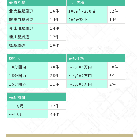
最寄り駅
土地面積
北大路駅周辺
16件
100㎡～200㎡
52件
鞍馬口駅周辺
14件
200㎡以上
14件
今出川駅周辺
14件
桂川駅周辺
12件
桂駅周辺
10件
駅徒歩
売却価格
10分圏内
30件
～3,000万円
58件
15分圏内
25件
～4,000万円
6件
15分圏外
11件
～5,000万円
2件
売却期間
～3ヵ月
22件
～6ヵ月
44件