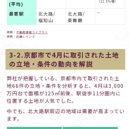
（12.5％増）
(平均)
最寄駅
北大路/
北大路/
－
福知山
東舞鶴
参照：
不動産情報ライブラリ
参照：近畿レインズ
3-2.京都市で4月に取引された土地
の立地・条件の動向を解説
弊社が把握している、京都市内で取引された土
地66件の立地・条件を分析すると、4月は3,000
万円台で面積が125㎡前後、駅徒歩11分圏内に
位置する土地が人気でした。
中でも、北大路駅周辺の地域は需要が高まってい
ます。